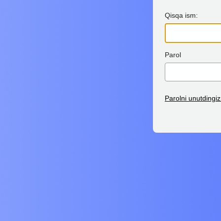
Qisqa ism:
Parol
Parolni unutdingi