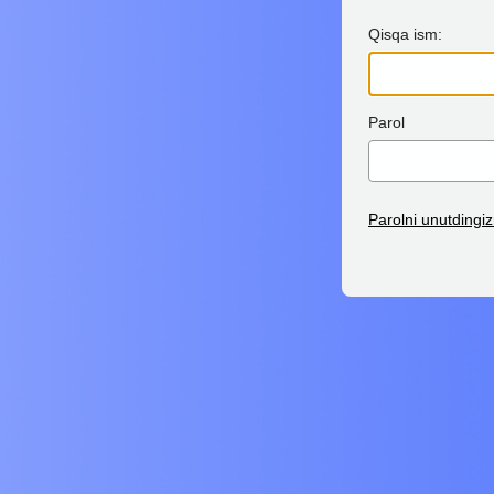
Qisqa ism:
Parol
Parolni unutdingi