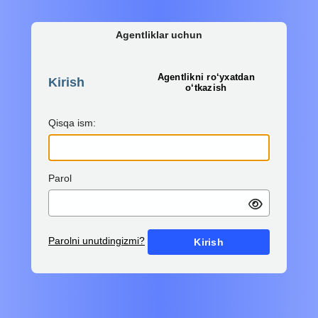
Agentliklar uchun
Agentlikni ro‘yxatdan
Kirish
o‘tkazish
Qisqa ism:
Parol
Parolni unutdingizmi?
Kirish