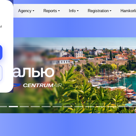
aims
Agency
Reports
Info
Registration
Hamkorl
м