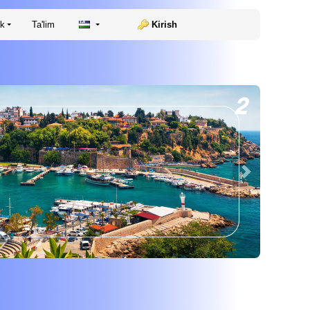
ik
Ta'lim
Kirish