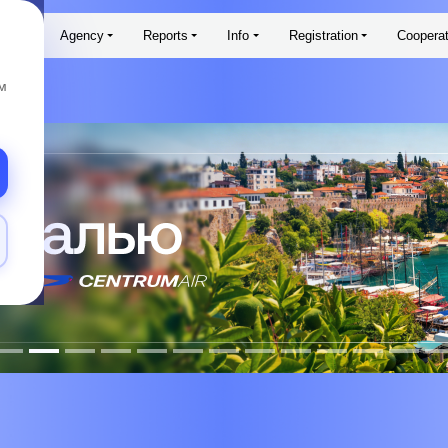
aims
Agency
Reports
Info
Registration
Cooperat
м