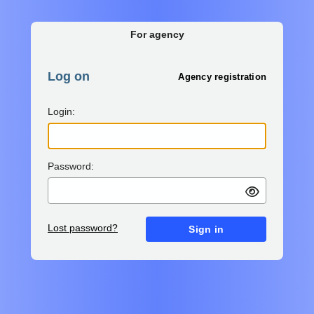
For agency
Log on
Agency registration
Login:
Password:
Lost password?
Sign in