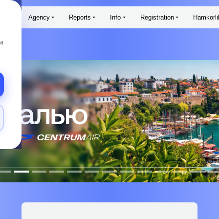
ims
Agency
Reports
Info
Registration
Hamkorli
м