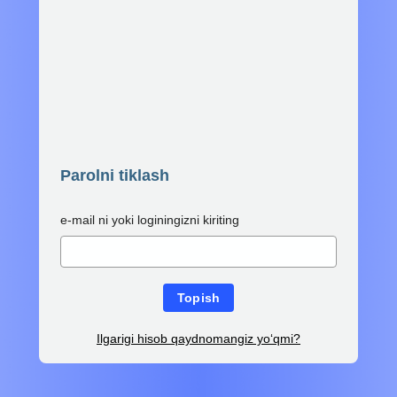
Parolni tiklash
e-mail ni yoki loginingizni kiriting
Topish
Ilgarigi hisob qaydnomangiz yo‘qmi?