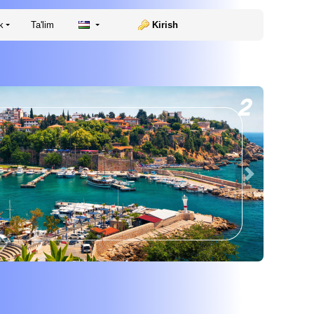
k
Ta'lim
Kirish