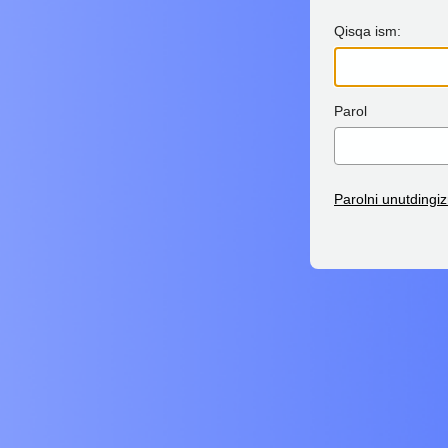
Qisqa ism:
Parol
Parolni unutdingi