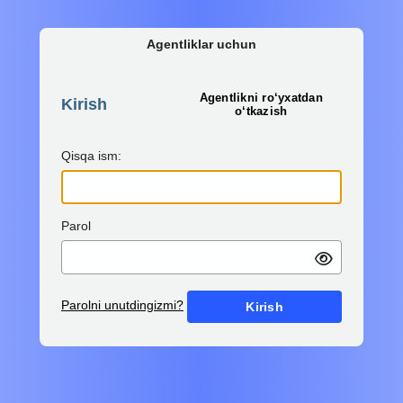
Agentliklar uchun
Agentlikni ro‘yxatdan
Kirish
o‘tkazish
Qisqa ism:
Parol
Parolni unutdingizmi?
Kirish