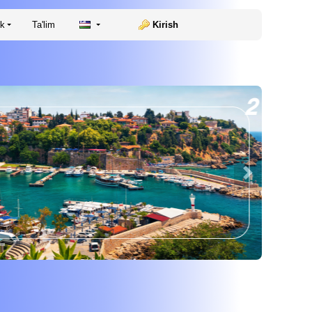
ik
Ta'lim
Kirish