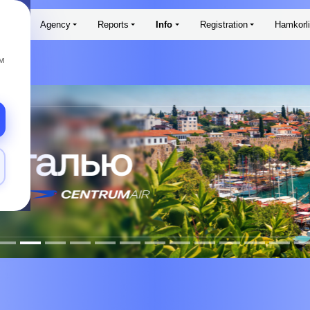
ims
Agency
Reports
Info
Registration
Hamkorl
м