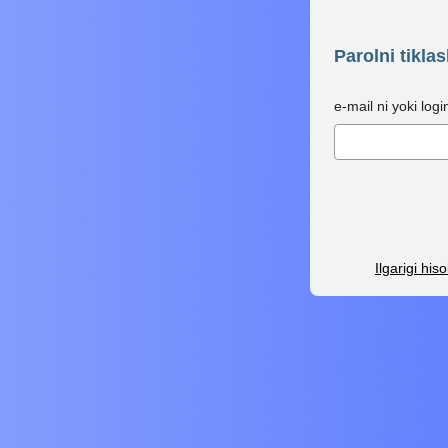
Parolni tikla
e-mail ni yoki login
Ilgarigi hi