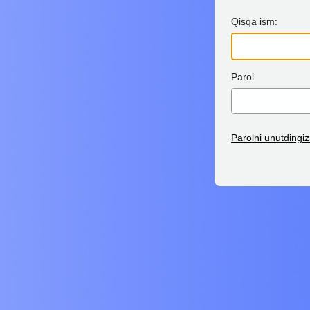
Qisqa ism:
Parol
Parolni unutdingi